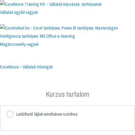
Skip
to
Vállalati ügyfél vagyok
content
Magánszemély vagyok
Menu
Excellence – Vállalati tréningek
Kurzus tartalom
Letölthető fájlok mindhárom szinthez