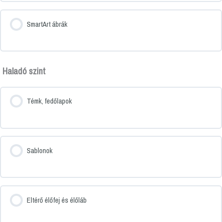
SmartArt ábrák
Haladó szint
Témk, fedőlapok
Sablonok
Eltérő élőfej és élőláb