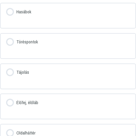
Hasábok
Töréspontok
Tájolás
Élőfej, élőláb
Oldalháttér