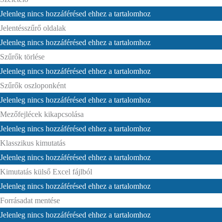
Jelenleg nincs hozzáférésed ehhez a tartalomhoz
Jelentésszűrő oldalak
Jelenleg nincs hozzáférésed ehhez a tartalomhoz
Szűrők törlése
Jelenleg nincs hozzáférésed ehhez a tartalomhoz
Szűrők oszloponként
Jelenleg nincs hozzáférésed ehhez a tartalomhoz
Mezőfejlécek kikapcsolása
Jelenleg nincs hozzáférésed ehhez a tartalomhoz
Klasszikus kimutatás
Jelenleg nincs hozzáférésed ehhez a tartalomhoz
Kimutatás külső Excel fájlból
Jelenleg nincs hozzáférésed ehhez a tartalomhoz
Forrásadat mentése
Jelenleg nincs hozzáférésed ehhez a tartalomhoz