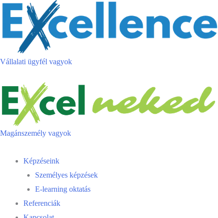
Skip
to
content
Vállalati ügyfél vagyok
Magánszemély vagyok
Menu
Képzéseink
Személyes képzések
E-learning oktatás
Referenciák
Kapcsolat