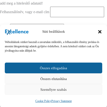
add meg a hitelesítő adataid!
Felhasználónév, vagy e-mail cím
Jelszó
Süti beállítások
Weboldalunk sütiket használ a zavartalan működés, a felhasználói élmény javítása és
Emlékezzen rám
anonim látogatottsági adatok gyűjtése érdekében. A nem kötelező sütiket csak az Ön
jóváhagyása után állítjuk be.
Összes elfogadása
Összes elutasítása
Elfelejtetted a jelszavad?
Személyre szabás
Cookie Policy
Privacy Statement