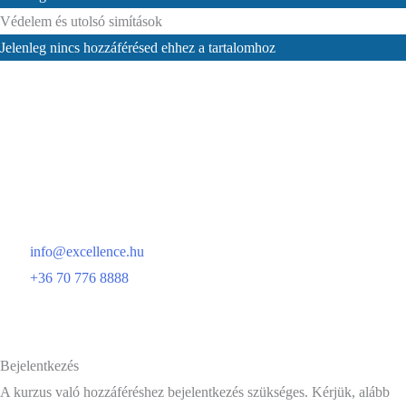
Védelem és utolsó simítások
Jelenleg nincs hozzáférésed ehhez a tartalomhoz
Excellence Training Kft.
8000 Székesfehérvár, Határ utca 16.
Adószám: 27036666-2-07
Felnőttképzési nyilvántartási szám: B/2020/000094
info@excellence.hu
+36 70 776 8888
Copyright © 2026 Excellence Training Kft.
Adatkezelési tájékoztató
Bejelentkezés
A kurzus való hozzáféréshez bejelentkezés szükséges. Kérjük, alább