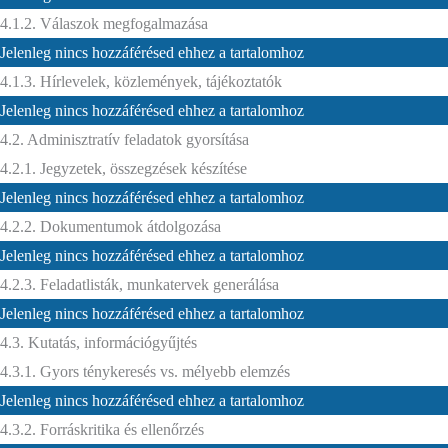
4.1.2. Válaszok megfogalmazása
Jelenleg nincs hozzáférésed ehhez a tartalomhoz
4.1.3. Hírlevelek, közlemények, tájékoztatók
Jelenleg nincs hozzáférésed ehhez a tartalomhoz
4.2. Adminisztratív feladatok gyorsítása
4.2.1. Jegyzetek, összegzések készítése
Jelenleg nincs hozzáférésed ehhez a tartalomhoz
4.2.2. Dokumentumok átdolgozása
Jelenleg nincs hozzáférésed ehhez a tartalomhoz
4.2.3. Feladatlisták, munkatervek generálása
Jelenleg nincs hozzáférésed ehhez a tartalomhoz
4.3. Kutatás, információgyűjtés
4.3.1. Gyors ténykeresés vs. mélyebb elemzés
Jelenleg nincs hozzáférésed ehhez a tartalomhoz
4.3.2. Forráskritika és ellenőrzés