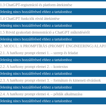
1.3 ChatGPT-regisztráció és platform áttekintése
Jelenleg nincs hozzáférésed ehhez a tartalomhoz
1.4 ChatGPT funkciók rövid áttekintése
Jelenleg nincs hozzáférésed ehhez a tartalomhoz
1.5 Rövid gyakorlati demonstráció a ChatGPT működéséről
Jelenleg nincs hozzáférésed ehhez a tartalomhoz
2. MODUL: A PROMPTÍRÁS (PROMPT ENGINEERING) ALAPJ
2.1. A hatékony prompt elemei 1. – szerep és feladat
Jelenleg nincs hozzáférésed ehhez a tartalomhoz
2.2. A hatékony prompt elemei 2. – kontextus
Jelenleg nincs hozzáférésed ehhez a tartalomhoz
2.3. A hatékony prompt elemei 3. – formátum és kimeneti elvárások
Jelenleg nincs hozzáférésed ehhez a tartalomhoz
2.4. A hatékony prompt elemei 4. – példák alkalmazása
Jelenleg nincs hozzáférésed ehhez a tartalomhoz