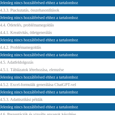
Jelenleg nincs hozzáférésed ehhez a tartalomhoz
4.3.3. Piackutatás, összehasonlítások
Jelenleg nincs hozzáférésed ehhez a tartalomhoz
4.4. Ötletelés, problémamegoldás
4.4.1. Kreativitás, ötletgenerálás
Jelenleg nincs hozzáférésed ehhez a tartalomhoz
4.4.2. Problémamegoldás
Jelenleg nincs hozzáférésed ehhez a tartalomhoz
4.5. Adatfeldolgozás
4.5.1. Táblázatok létrehozása, elemzése
Jelenleg nincs hozzáférésed ehhez a tartalomhoz
4.5.2. Excel-formulák generálása ChatGPT-vel
Jelenleg nincs hozzáférésed ehhez a tartalomhoz
4.5.3. Adattisztítási példák
Jelenleg nincs hozzáférésed ehhez a tartalomhoz
4.6. Prezentációk és vizuális anyagok készítése