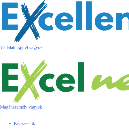
Skip
to
content
Vállalati ügyfél vagyok
Magánszemély vagyok
Menu
Képzéseink