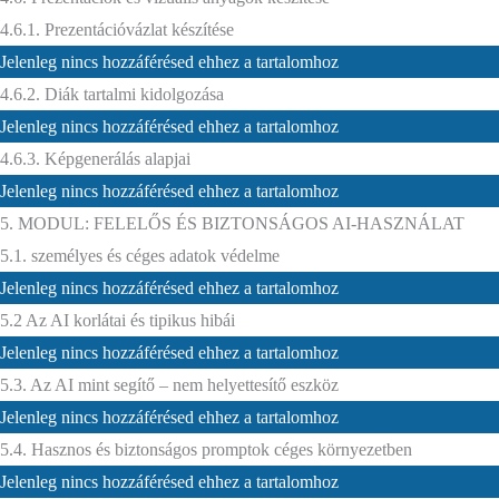
4.6.1. Prezentációvázlat készítése
Jelenleg nincs hozzáférésed ehhez a tartalomhoz
4.6.2. Diák tartalmi kidolgozása
Jelenleg nincs hozzáférésed ehhez a tartalomhoz
4.6.3. Képgenerálás alapjai
Jelenleg nincs hozzáférésed ehhez a tartalomhoz
5. MODUL: FELELŐS ÉS BIZTONSÁGOS AI-HASZNÁLAT
5.1. személyes és céges adatok védelme
Jelenleg nincs hozzáférésed ehhez a tartalomhoz
5.2 Az AI korlátai és tipikus hibái
Jelenleg nincs hozzáférésed ehhez a tartalomhoz
5.3. Az AI mint segítő – nem helyettesítő eszköz
Jelenleg nincs hozzáférésed ehhez a tartalomhoz
5.4. Hasznos és biztonságos promptok céges környezetben
Jelenleg nincs hozzáférésed ehhez a tartalomhoz