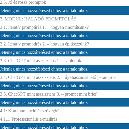
2.5. Jó és rossz promptok
Jelenleg nincs hozzáférésed ehhez a tartalomhoz
3. MODUL: HALADÓ PROMPTOLÁS
3.1. Iteratív promptírás 1. – hogyan finomítsunk?
Jelenleg nincs hozzáférésed ehhez a tartalomhoz
3.2. Iteratív promptírás 2. – hogyan építkezzünk?
Jelenleg nincs hozzáférésed ehhez a tartalomhoz
3.3. ChatGPT mint asszisztens 1. – sablonok
Jelenleg nincs hozzáférésed ehhez a tartalomhoz
3.4. ChatGPT mint asszisztens 2. – újrahasznosítható parancsok
Jelenleg nincs hozzáférésed ehhez a tartalomhoz
3.5. ChatGPT mint asszisztens 3. – prompt mint brief
Jelenleg nincs hozzáférésed ehhez a tartalomhoz
4.1: Kommunikáció és szövegírás
4.1.1. Professzionális e-mailírás
Jelenleg nincs hozzáférésed ehhez a tartalomhoz