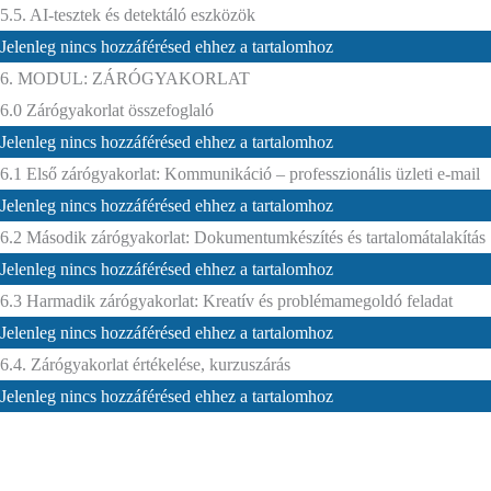
5.5. AI-tesztek és detektáló eszközök
Jelenleg nincs hozzáférésed ehhez a tartalomhoz
6. MODUL: ZÁRÓGYAKORLAT
6.0 Zárógyakorlat összefoglaló
Jelenleg nincs hozzáférésed ehhez a tartalomhoz
6.1 Első zárógyakorlat: Kommunikáció – professzionális üzleti e-mail
Jelenleg nincs hozzáférésed ehhez a tartalomhoz
6.2 Második zárógyakorlat: Dokumentumkészítés és tartalomátalakítás
Jelenleg nincs hozzáférésed ehhez a tartalomhoz
6.3 Harmadik zárógyakorlat: Kreatív és problémamegoldó feladat
Jelenleg nincs hozzáférésed ehhez a tartalomhoz
6.4. Zárógyakorlat értékelése, kurzuszárás
Jelenleg nincs hozzáférésed ehhez a tartalomhoz
Excellence Training Kft.