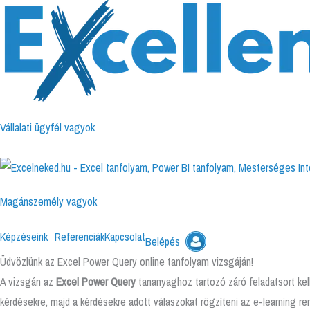
Skip
to
content
Vállalati ügyfél vagyok
Magánszemély vagyok
Képzéseink
Referenciák
Kapcsolat
Belépés
Üdvözlünk az Excel Power Query online tanfolyam vizsgáján!
A vizsgán az
Excel Power Query
tananyaghoz tartozó záró feladatsort kell 
kérdésekre, majd a kérdésekre adott válaszokat rögzíteni az e-learning re