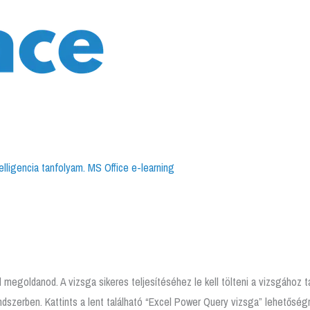
megoldanod. A vizsga sikeres teljesítéséhez le kell tölteni a vizsgához ta
ndszerben. Kattints a lent található “Excel Power Query vizsga” lehetőségr