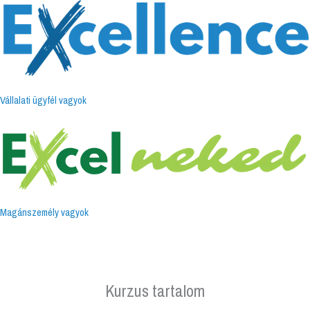
Skip
to
content
Vállalati ügyfél vagyok
Magánszemély vagyok
Menu
Kurzus tartalom