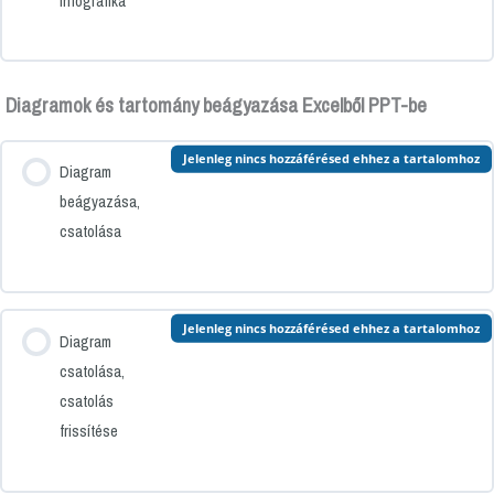
infografika
Diagramok és tartomány beágyazása Excelből PPT-be
Jelenleg nincs hozzáférésed ehhez a tartalomhoz
Diagram
beágyazása,
csatolása
Jelenleg nincs hozzáférésed ehhez a tartalomhoz
Diagram
csatolása,
csatolás
frissítése