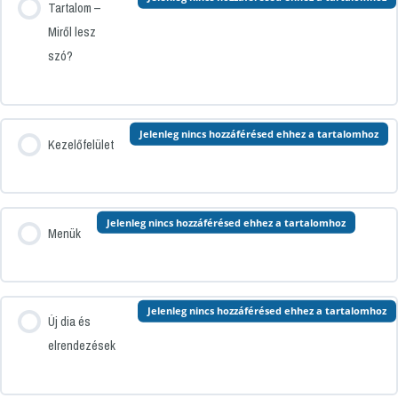
Tartalom –
Miről lesz
szó?
Jelenleg nincs hozzáférésed ehhez a tartalomhoz
Kezelőfelület
Jelenleg nincs hozzáférésed ehhez a tartalomhoz
Menük
Jelenleg nincs hozzáférésed ehhez a tartalomhoz
Új dia és
elrendezések