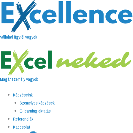
Skip
Menu
to
content
Vállalati ügyfél vagyok
Magánszemély vagyok
Képzéseink
Személyes képzések
E-learning oktatás
Referenciák
Kapcsolat