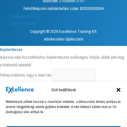
Adószám: 27036666-2-07
Felnőttképzési nyilvántartási szám: B/2020/000094
info@excellence.hu
+36 70 776 8888
Copyright © 2026 Excellence Training Kft.
Adatkezelési tájékoztató
Bejelentkezés
A kurzus való hozzáféréshez bejelentkezés szükséges. Kérjük, alább add meg
a hitelesítő adataid!
Felhasználónév, vagy e-mail cím
Süti beállítások
Jelszó
Weboldalunk sütiket használ a zavartalan működés, a felhasználói élmény javítása és
anonim látogatottsági adatok gyűjtése érdekében. A nem kötelező sütiket csak az Ön
Emlékezzen rám
jóváhagyása után állítjuk be.